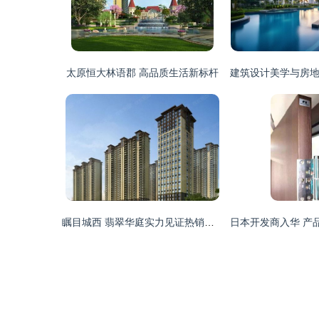
太原恒大林语郡 高品质生活新标杆
瞩目城西 翡翠华庭实力见证热销传奇